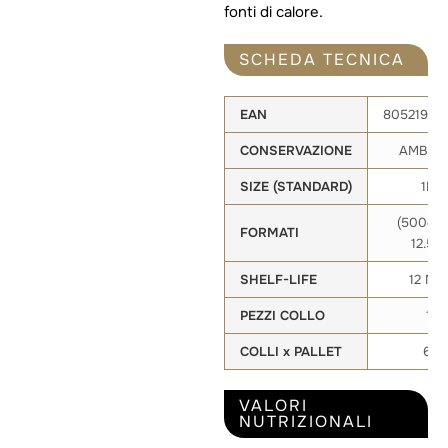
fonti di calore.
SCHEDA TECNICA
EAN
80521903
CONSERVAZIONE
AMBIEN
SIZE (STANDARD)
1KG
(500g, 1
FORMATI
12.5kg
SHELF-LIFE
12 MES
PEZZI COLLO
12
COLLI x PALLET
60
VALORI
NUTRIZIONALI