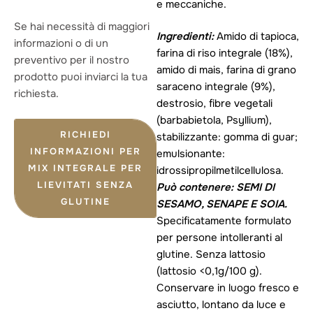
e meccaniche.
Se hai necessità di maggiori
Ingredienti:
Amido di tapioca,
informazioni o di un
farina di riso integrale (18%),
preventivo per il nostro
amido di mais, farina di grano
prodotto puoi inviarci la tua
saraceno integrale (9%),
richiesta.
destrosio, fibre vegetali
(barbabietola, Psyllium),
RICHIEDI
stabilizzante: gomma di guar;
INFORMAZIONI PER
emulsionante:
MIX INTEGRALE PER
idrossipropilmetilcellulosa.
LIEVITATI SENZA
Può contenere: SEMI DI
GLUTINE
SESAMO, SENAPE E SOIA.
Specificatamente formulato
per persone intolleranti al
glutine. Senza lattosio
(lattosio <0,1g/100 g).
Conservare in luogo fresco e
asciutto, lontano da luce e