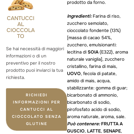
prodotto da forno.
Ingredienti:
Farina di riso,
CANTUCCI
zucchero semolato,
AL
CIOCCOLA
cioccolato fondente (13%)
TO
[massa di cacao 54%,
zucchero, emulsionanti:
Se hai necessità di maggiori
lecitina di
SOIA
(E322), aroma
informazioni o di un
naturale vaniglia], zucchero
preventivo per il nostro
cristallino, farina di mais,
prodotto puoi inviarci la tua
UOVO
, fecola di patate,
richiesta.
amido di mais, acqua,
stabilizzante: gomma di guar;
bicarbonato di ammonio,
RICHIEDI
bicarbonato di sodio,
INFORMAZIONI PER
pirofosfato acido di sodio,
CANTUCCI AL
aroma naturale, aroma, sale.
CIOCCOLATO SENZA
Può contenere:
FRUTTA A
GLUTINE
GUSCIO
,
LATTE
,
SENAPE
,