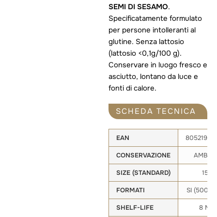
SEMI DI SESAMO
.
Specificatamente formulato
per persone intolleranti al
glutine. Senza lattosio
(lattosio <0,1g/100 g).
Conservare in luogo fresco e
asciutto, lontano da luce e
fonti di calore.
SCHEDA TECNICA
EAN
80521903
CONSERVAZIONE
AMBIE
SIZE (STANDARD)
150g
FORMATI
SI (500g, 
SHELF-LIFE
8 MES