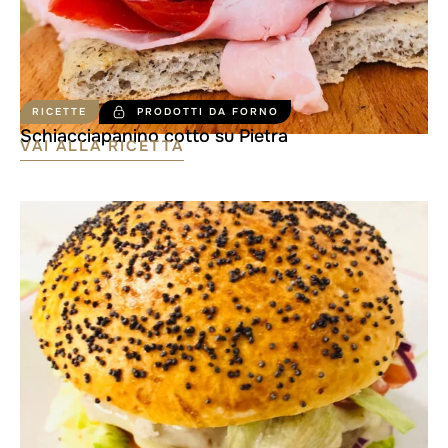
RICETTE
PRODOTTI DA FORNO
Schiacciapanino cotto su Pietra
VAI ALLA RICETTA